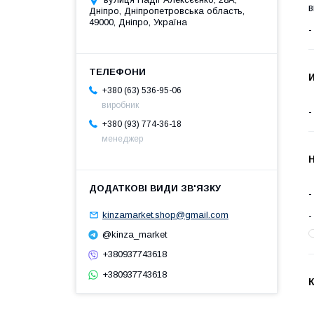
в
Дніпро, Дніпропетровська область,
49000, Дніпро, Україна
И
+380 (63) 536-95-06
виробник
+380 (93) 774-36-18
менеджер
Н
kinzamarket.shop@gmail.com
@kinza_market
+380937743618
+380937743618