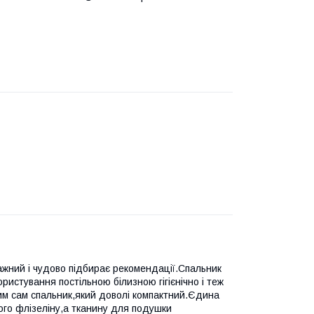
жний і чудово підбирає рекомендації.Спальник
ристування постільною білизною гігієнічно і теж
чим сам спальник,який доволі компактний.Єдина
ого флізеліну,а тканину для подушки