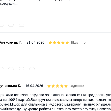
ксесуари...
Олександр Г.
21.04.2026
Відмінно
учинська К.
16.04.2026
Відмінно
риїхало все вчасно,чудово запаковано..Доповнення:Продавець ува
а всі 100% вартий.Все зручно,тепло,карімат вище всяких похвал і ко
ручно.Мішок для спальника з чудового матеріалу і вміщає більше,
римітка:подушку краще робити з нетканого матеріалу типу неклеєв