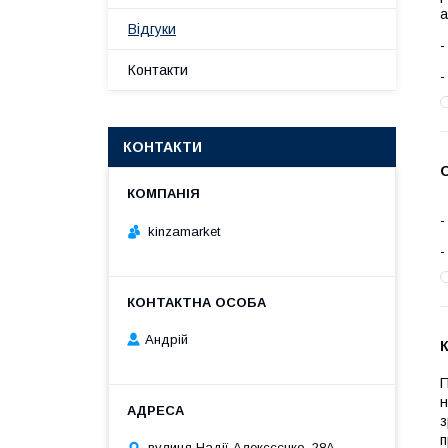
а
Відгуки
Контакти
КОНТАКТИ
kinzamarket
Андрій
К
П
н
з
п
вулиця Надії Алексєєнко, 28А,