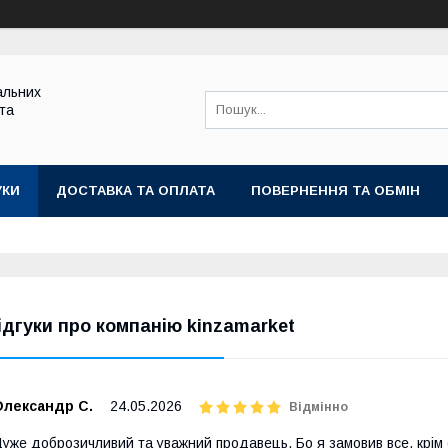
альних
 та
УКИ
ДОСТАВКА ТА ОПЛАТА
ПОВЕРНЕННЯ ТА ОБМІН
ідгуки про компанію kinzamarket
Олександр С.
24.05.2026
Відмінно
уже доброзичливий та уважний продавець. Бо я замовив все, крім с