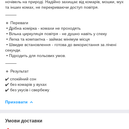
ночівель на природі. Надійно захищає від комарів, мошки, мух
та інших комах, не перекриваючи доступ повітря.
⸻
🔹 Переваги
• Дрібна комірка - комахи не проходять
• Вільна циркуляція повітря - не душно навіть у спеку
• Легка та компактна - займає мінімум місця
• Швидке встановлення - готова до використання за лічені
секунди.
• Підходить для польових умов.
⸻
🔹 Результат
✔️ спокійний сон
✔️ без комарів у вухах
✔️ без укусів і свербежу
Приховати
Умови доставки