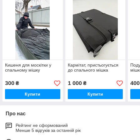
Кишеня для москітки у
Кармітат, пристьогується
Поду
спальному мішку
до спального мішка
мішк
300
1 000
400
₴
₴
Купити
Купити
Про нас
Рейтинг не сформований
Менше 5 відгуків за останній рік