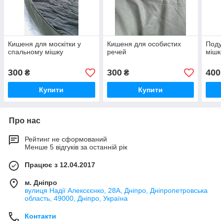
Кишеня для москітки у
Кишеня для особистих
Поду
спальному мішку
речей
мішк
300
300
400
₴
₴
Купити
Купити
Про нас
Рейтинг не сформований
Менше 5 відгуків за останній рік
Працює з 12.04.2017
м. Дніпро
вулиця Надії Алексєєнко, 28А, Дніпро, Дніпропетровська
область, 49000, Дніпро, Україна
Контакти