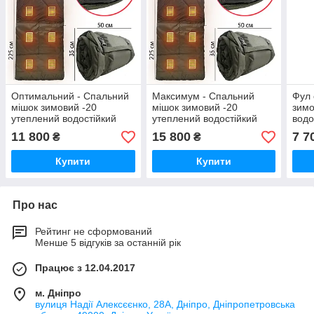
Оптимальний - Спальний
Максимум - Спальний
Фул 
мішок зимовий -20
мішок зимовий -20
зимо
утеплений водостійкий
утеплений водостійкий
водо
для польових умов
для польових умов
умов
11 800
15 800
7 7
₴
₴
армійський
армійський
Купити
Купити
Про нас
Рейтинг не сформований
Менше 5 відгуків за останній рік
Працює з 12.04.2017
м. Дніпро
вулиця Надії Алексєєнко, 28А, Дніпро, Дніпропетровська