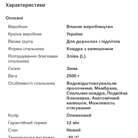
Характеристики
Основні
Виробник
Власне виробництво
Країна виробник
Україна
Вікова група
Для дорослих і підлітків
Форма спальника
Ковдра з капюшоном
Розташування блискавки
Зліва (L)
спальника
Сезон
Зима
Вага
2500 г
Особливості спальника
Водовідштовхувальне
просочення, Мембрана,
Спальник-ковдра, Подвійна
блискавка, Анатомічний
капюшон, Можливість
стягування
Колір
Оливковий
Гарантійний термін
12 міс
Стан
Новий
Температура екстриму
-30 °С