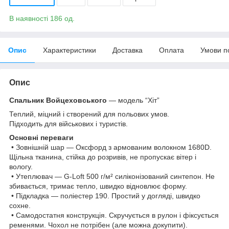
В наявності 186 од.
Опис
Характеристики
Доставка
Оплата
Умови п
Опис
Спальник Войцеховського
— модель “Хіт”
Теплий, міцний і створений для польових умов.
Підходить для військових і туристів.
Основні переваги
• Зовнішній шар — Оксфорд з армованим волокном 1680D.
Щільна тканина, стійка до розривів, не пропускає вітер і
вологу.
• Утеплювач — G-Loft 500 г/м² силіконізований синтепон. Не
збивається, тримає тепло, швидко відновлює форму.
• Підкладка — поліестер 190. Простий у догляді, швидко
сохне.
• Самодостатня конструкція. Скручується в рулон і фіксується
ременями. Чохол не потрібен (але можна докупити).