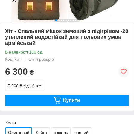
Хіт - Спальний мішок зимовий з підігрівом -20
утеплений водостійкий для польових умов
армійський
В наявності 186 од.
Код: хит
Опт і роздріб
6 300
₴
5 900 ₴
від 10 шт.
Купити
Колір
Оливковий
Койот
піксель
чорний